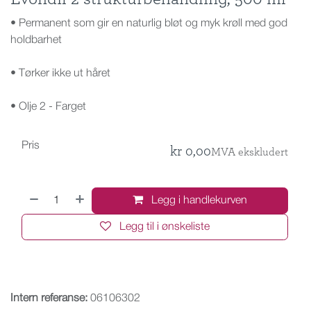
• Permanent som gir en naturlig bløt og myk krøll med god
holdbarhet
• Tørker ikke ut håret
• Olje 2 - Farget
Pris
kr
0,00
MVA ekskludert
Legg i handlekurven
Legg til i ønskeliste
Intern referanse:
06106302