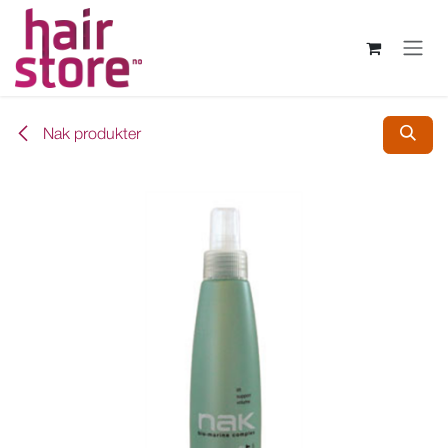
Skip to Content
Nak produkter