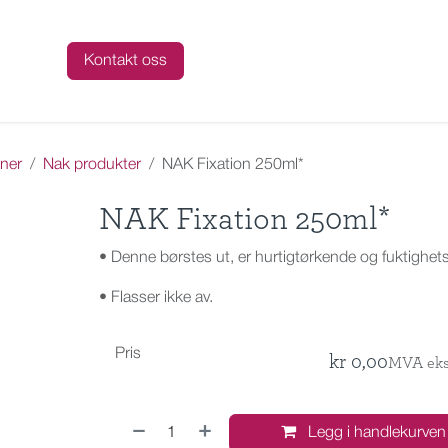
talog
Kontakt oss
ner
Nak produkter
NAK Fixation 250ml*
NAK Fixation 250ml*
• Denne børstes ut, er hurtigtørkende og fuktighet
• Flasser ikke av.
Pris
kr
0,00
MVA eks
Legg i handlekurven