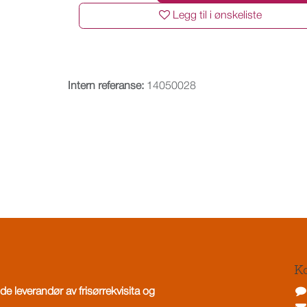
Legg til i ønskeliste
Intern referanse:
14050028
Ko
de leverandør av frisørrekvisita og