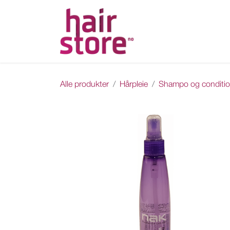
Skip to Content
Hjem
Nettbutikk
Ka
Alle produkter
Hårpleie
Shampo og conditio