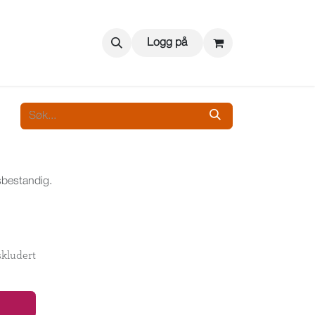
Logg på
sbestandig.
kludert