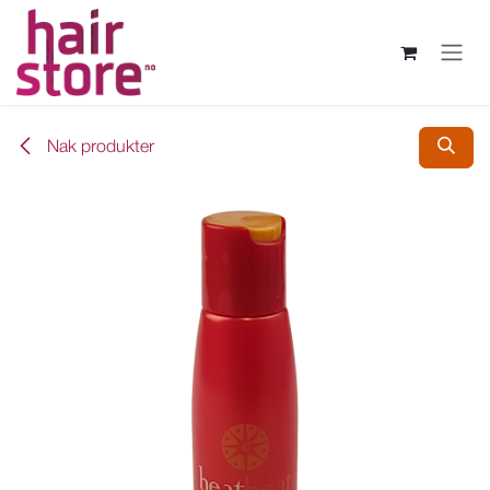
Skip to Content
Nak produkter