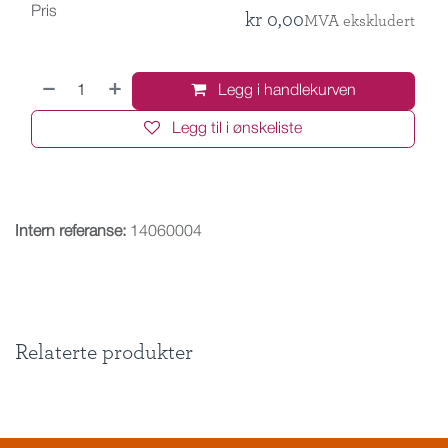
Pris
kr
0,00
MVA ekskludert
Legg i handlekurven
Legg til i ønskeliste
Intern referanse:
14060004
Relaterte produkter