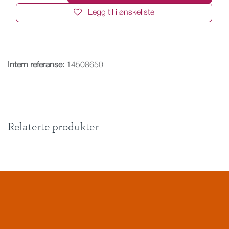
Legg til i ønskeliste
Intern referanse:
14508650
Relaterte produkter