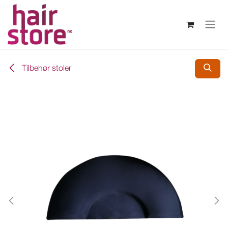
Skip to Content
Tilbehør stoler