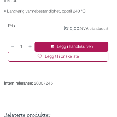
tekstur.
• Langvarig varmebestandighet, opptil 240 °C.
Pris
kr
0,00
MVA ekskludert
Legg i handlekurven
Legg til i ønskeliste
Intern referanse:
20007245
Relaterte produkter