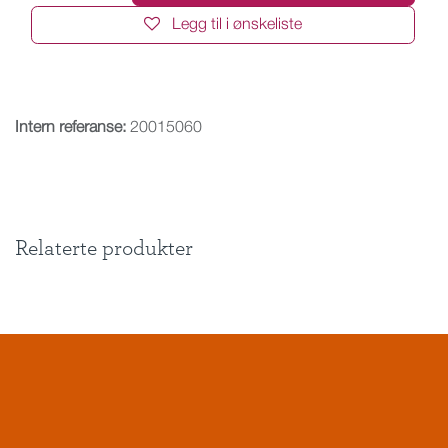
Legg til i ønskeliste
Intern referanse:
20015060
Relaterte produkter