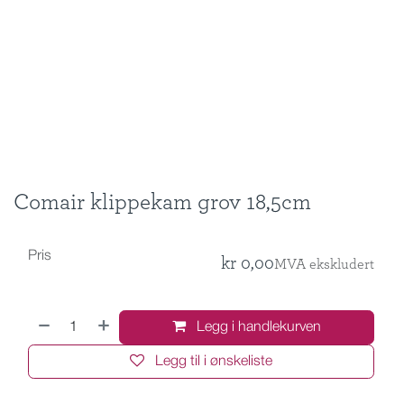
Comair klippekam grov 18,5cm
Pris
kr
0,00
MVA ekskludert
Legg i handlekurven
Legg til i ønskeliste