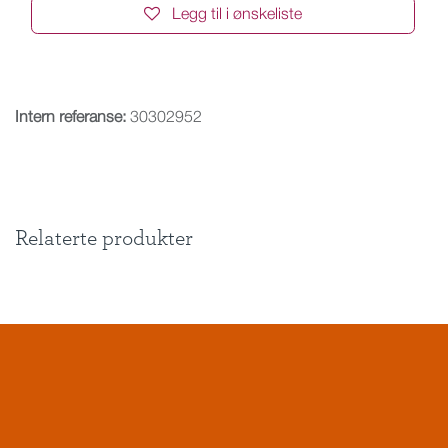
Legg til i ønskeliste
Intern referanse:
30302952
Relaterte produkter