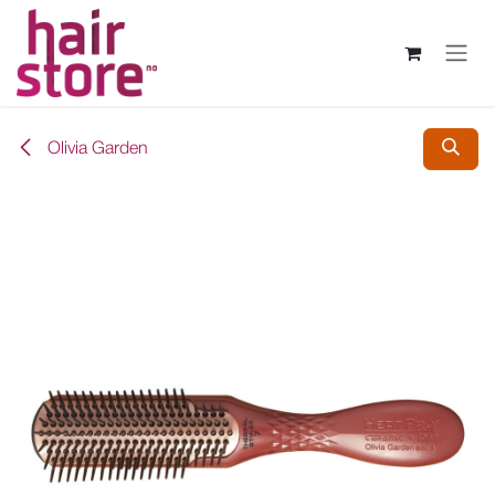
Skip to Content
Olivia Garden