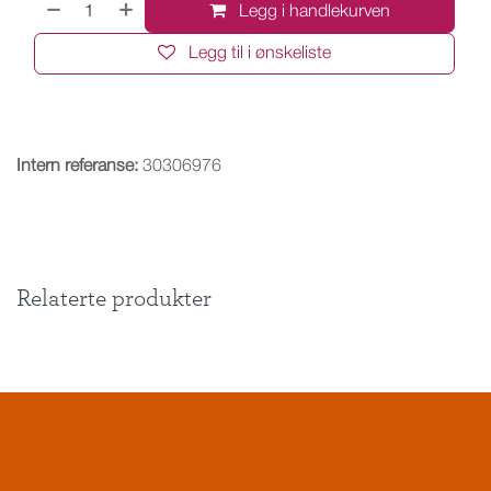
Legg i handlekurven
Legg til i ønskeliste
Intern referanse:
30306976
Relaterte produkter