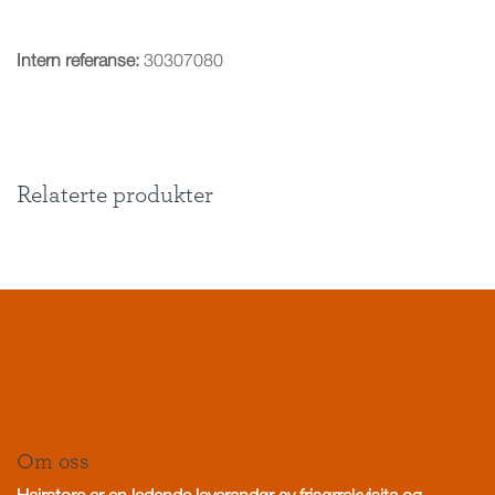
Intern referanse:
30307080
Relaterte produkter
Om oss