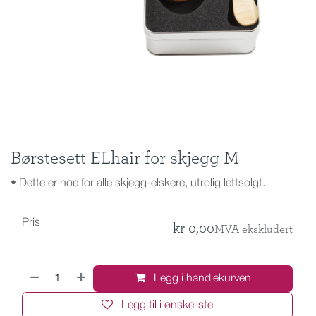
Børstesett ELhair for skjegg M
• Dette er noe for alle skjegg-elskere, utrolig lettsolgt.
Pris
kr
0,00
MVA ekskludert
Legg i handlekurven
Legg til i ønskeliste