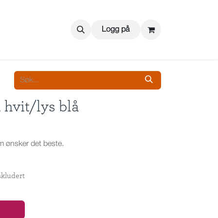
Logg på
, hvit/lys blå
om ønsker det beste.
kludert