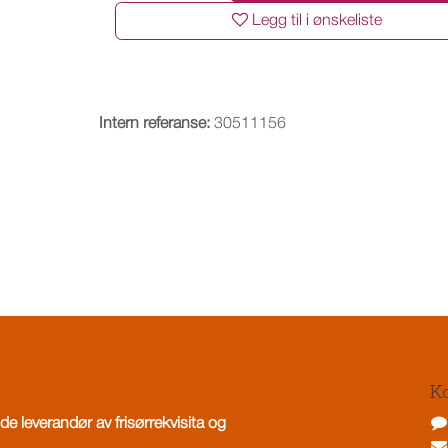
Legg til i ønskeliste
Intern referanse:
30511156
Ko
de leverandør av frisørrekvisita og