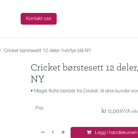
talog
Kontakt oss
Cricket børstesett 12 deler, hvit/lys blå NY
Cricket børstesett 12 deler
NY
• Meget flotte børster fra Cricket, til dine kunder s
Pris
kr
0,00
MVA eks
Legg i handlekurven