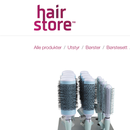
Skip to Content
Hjem
Nettbutikk
Ka
Alle produkter
Utstyr
Børster
Børstesett