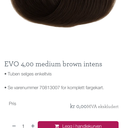
EVO 4,00 medium brown intens
• Tuben selges enkeltvis
• Se varenummer 70813007 for komplett fargekart.
Pris
kr
0,00
MVA ekskludert
Legg i handlekurven