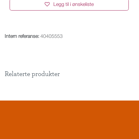
Legg til i ønskeliste
Intern referanse:
40405553
Relaterte produkter