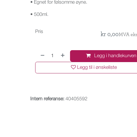
• Egnet for følsomme øyne.
• 500ml.
Pris
kr
0,00
MVA eks
Legg i handlekurven
Legg til i ønskeliste
Intern referanse:
40405592