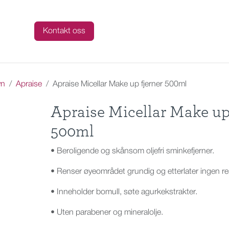
talog
Kontakt oss
yn
Apraise
Apraise Micellar Make up fjerner 500ml
Apraise Micellar Make up 
500ml
• Beroligende og skånsom oljefri sminkefjerner.
• Renser øyeområdet grundig og etterlater ingen re
• Inneholder bomull, søte agurkekstrakter.
• Uten parabener og mineralolje.