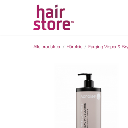
Skip to Content
Hjem
Nettbutikk
Ka
Alle produkter
Hårpleie
Farging Vipper & Br