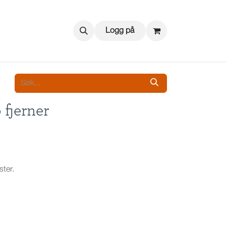
Logg på
fjerner
ster.