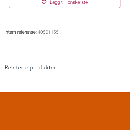
Legg til i ønskeliste
Intern referanse:
40501155
Relaterte produkter