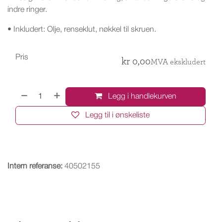
indre ringer.
• Inkludert: Olje, renseklut, nøkkel til skruen.
Pris
kr
0,00
MVA ekskludert
Legg i handlekurven
Legg til i ønskeliste
Intern referanse:
40502155