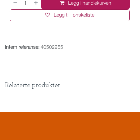
Legg i handlekurven
Legg til i ønskeliste
Intern referanse:
40502255
Relaterte produkter