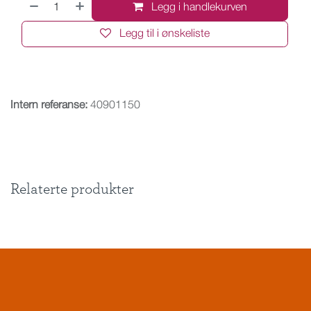
Legg i handlekurven
Legg til i ønskeliste
Intern referanse:
40901150
Relaterte produkter