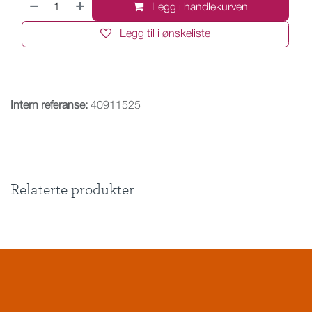
Legg i handlekurven
Legg til i ønskeliste
Intern referanse:
40911525
Relaterte produkter