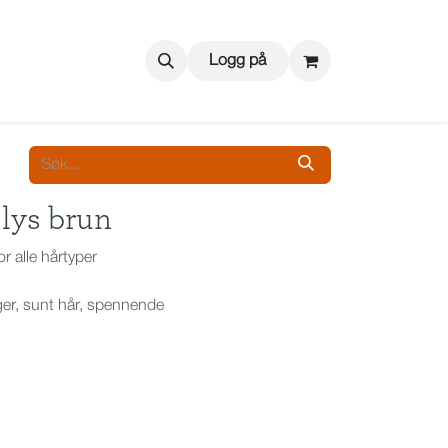
Logg på
lys brun
r alle hårtyper
er, sunt hår, spennende