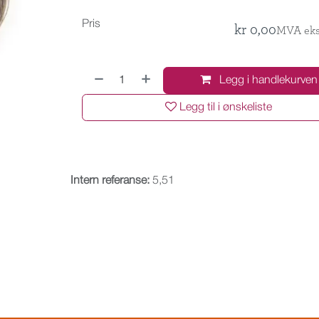
Pris
kr
0,00
MVA eks
Legg i handlekurven
Legg til i ønskeliste
Intern referanse:
5,51