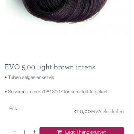
EVO 5,00 light brown intens
• Tuben selges enkeltvis
• Se varenummer 70813007 for komplett fargekart.
Pris
kr
0,00
MVA ekskludert
Legg i handlekurven