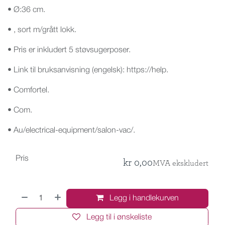
• Ø:36 cm.
• , sort m/grått lokk.
• Pris er inkludert 5 støvsugerposer.
• Link til bruksanvisning (engelsk): https://help.
• Comfortel.
• Com.
• Au/electrical-equipment/salon-vac/.
Pris
kr
0,00
MVA ekskludert
Legg i handlekurven
Legg til i ønskeliste