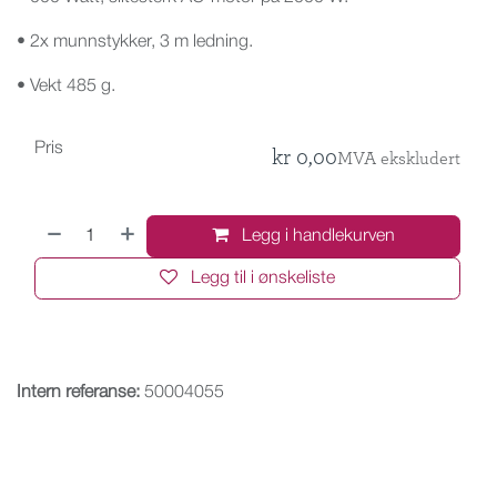
• 2x munnstykker, 3 m ledning.
• Vekt 485 g.
Pris
kr
0,00
MVA ekskludert
Legg i handlekurven
Legg til i ønskeliste
Intern referanse:
50004055