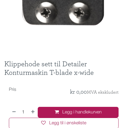
Klippehode sett til Detailer
Konturmaskin T-blade x-wide
Pris
kr
0,00
MVA ekskludert
Legg i handlekurven
Legg til i ønskeliste