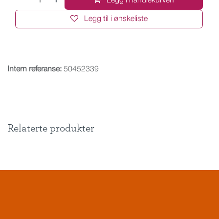
Legg i handlekurven
Legg til i ønskeliste
Intern referanse:
50452339
Relaterte produkter