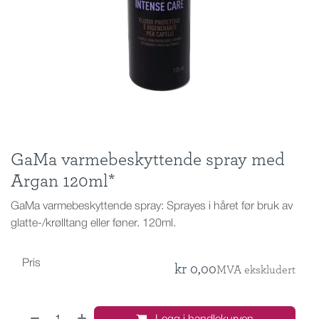
GaMa varmebeskyttende spray med
Argan 120ml*
GaMa varmebeskyttende spray: Sprayes i håret før bruk av
glatte-/krølltang eller føner. 120ml.
Pris
kr
0,00
MVA ekskludert