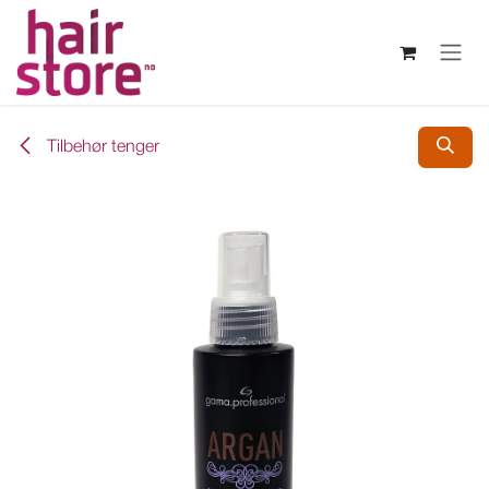
Skip to Content
Tilbehør tenger