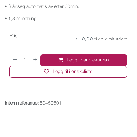
• Slår seg automatis av etter 30min.
• 1,8 m ledning.
Pris
kr
0,00
MVA ekskludert
Legg i handlekurven
Legg til i ønskeliste
Intern referanse:
50459501