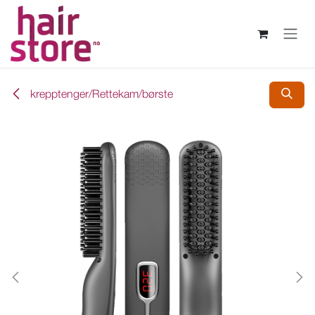
Skip to Content
krepptenger/Rettekam/børste