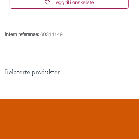
Legg til i ønskeliste
Intern referanse:
60314149
Relaterte produkter