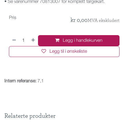
• Se varenummer 70813007 for komplett fargekart.
Pris
kr
0,00
MVA ekskludert
Legg i handlekurven
Legg til i ønskeliste
Intern referanse:
7,1
Relaterte produkter