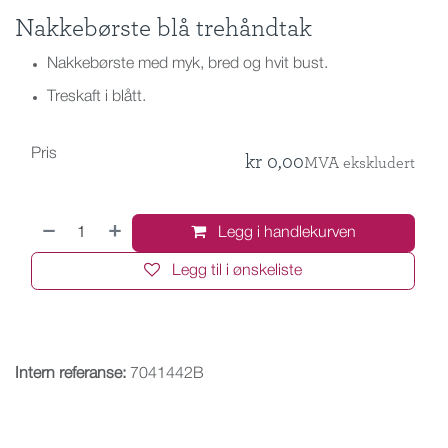
Nakkebørste blå trehåndtak
Nakkebørste med myk, bred og hvit bust.
Treskaft i blått.
Pris
kr
0,00
MVA ekskludert
Legg i handlekurven
Legg til i ønskeliste
Intern referanse:
7041442B