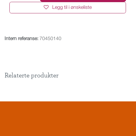
Legg til i ønskeliste
Intern referanse:
70450140
Relaterte produkter