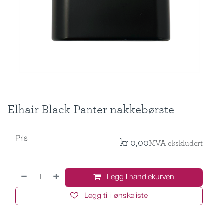
Elhair Black Panter nakkebørste
Pris
kr
0,00
MVA ekskludert
Legg i handlekurven
Legg til i ønskeliste