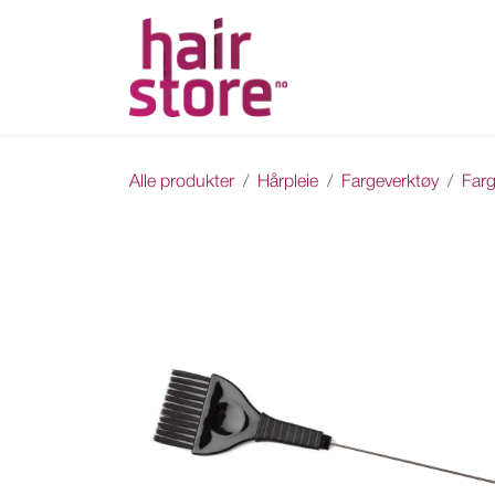
Skip to Content
Hjem
Nettbutikk
Ka
Alle produkter
Hårpleie
Fargeverktøy
Farg