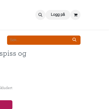
Logg på
spiss og
kludert