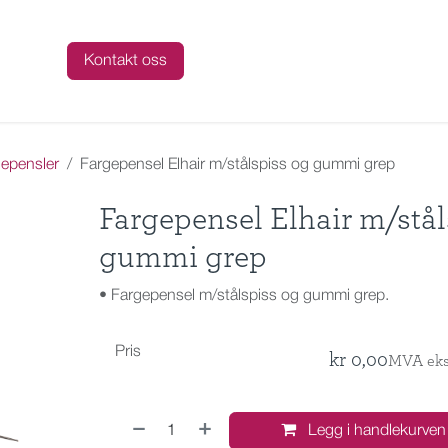
talog
Kontakt oss
epensler
Fargepensel Elhair m/stålspiss og gummi grep
Fargepensel Elhair m/stål
gummi grep
• Fargepensel m/stålspiss og gummi grep.
Pris
kr
0,00
MVA eks
Legg i handlekurven