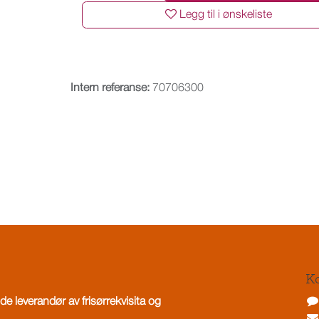
Legg til i ønskeliste
Intern referanse:
70706300
Ko
de leverandør av frisørrekvisita og