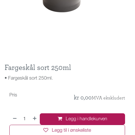
Fargeskål sort 250ml
• Fargeskål sort 250ml.
Pris
kr
0,00
MVA ekskludert
Legg i handlekurven
Legg til i ønskeliste