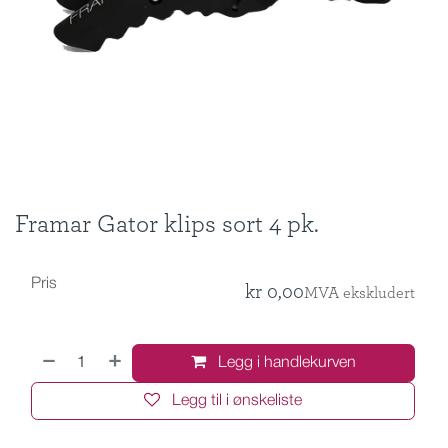
Framar Gator klips sort 4 pk.
Pris
kr
0,00
MVA ekskludert
Legg i handlekurven
Legg til i ønskeliste