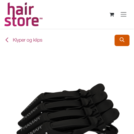
Skip to Content
Klyper og klips