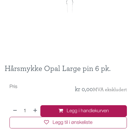
Hårsmykke Opal Large pin 6 pk.
Pris
kr
0,00
MVA ekskludert
Legg i handlekurven
Legg til i ønskeliste