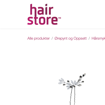
Skip to Content
Hjem
Nettbutikk
Ka
Alle produkter
Ørepynt og Oppsett
Hårsmyk