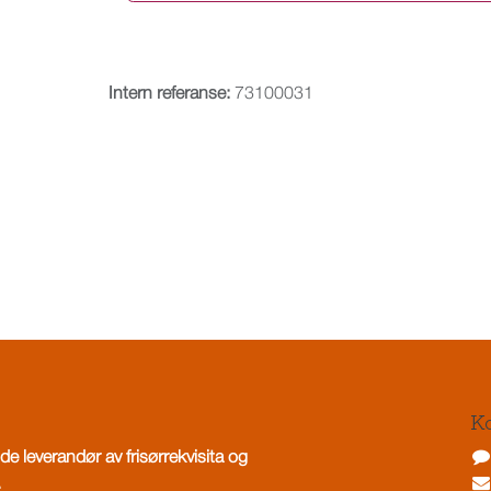
Intern referanse:
73100031
Ko
de leverandør av frisørrekvisita og
.