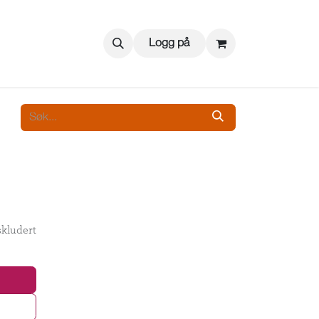
Logg på
kludert