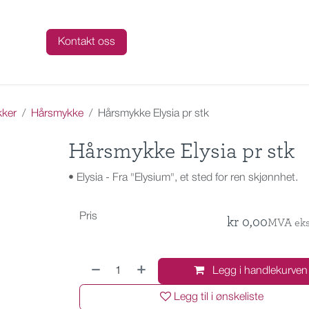
talog
Kontakt oss
ker
Hårsmykke
Hårsmykke Elysia pr stk
Hårsmykke Elysia pr stk
• Elysia - Fra "Elysium", et sted for ren skjønnhet.
Pris
kr
0,00
MVA eks
Legg i handlekurven
Legg til i ønskeliste