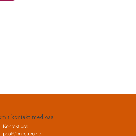
m i kontakt med oss
Kontakt oss
post@hairstore.no