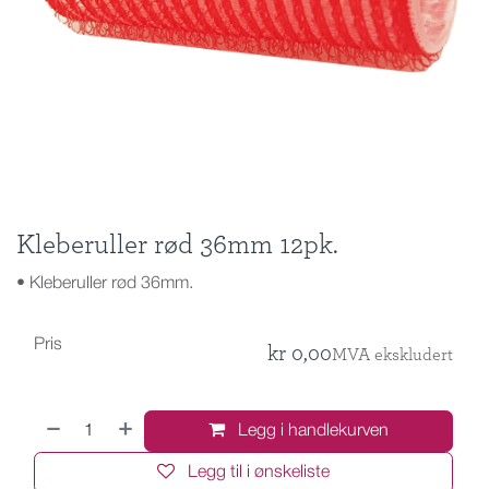
Kleberuller rød 36mm 12pk.
• Kleberuller rød 36mm.
Pris
kr
0,00
MVA ekskludert
Legg i handlekurven
Legg til i ønskeliste