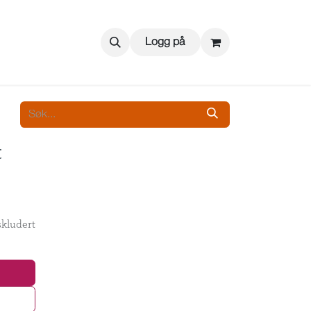
Logg på
t
kludert