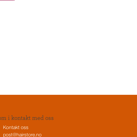
m i kontakt med oss
Kontakt oss
post@hairstore.no