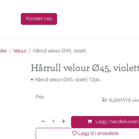
talog
Kontakt oss
ller
Velour
Hårrull velour Ø45, violett
Hårrull velour Ø45, violet
• Hårrull velour Ø45, violett 12pk.
Pris
kr
0,00
MVA eks
Legg i handlekurven
Legg til i ønskeliste