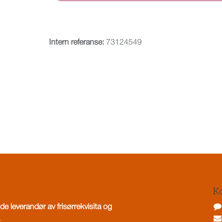
Intern referanse:
73124549
Ko
de leverandør av frisørrekvisita og
.