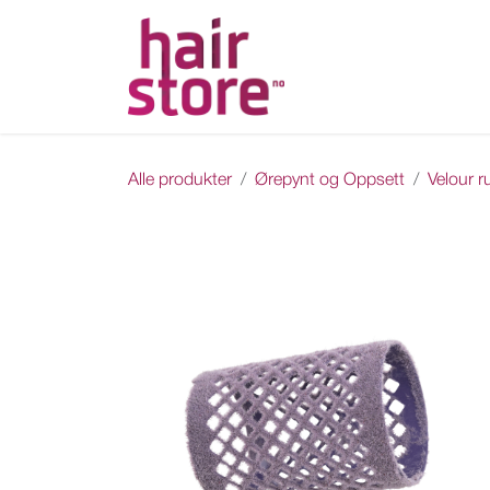
Skip to Content
Hjem
Nettbutikk
Ka
Alle produkter
Ørepynt og Oppsett
Velour ru