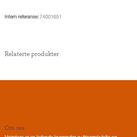
Intern referanse:
74001651
Relaterte produkter
Om oss