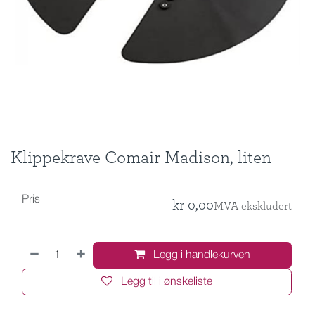
Klippekrave Comair Madison, liten
Pris
kr
0,00
MVA ekskludert
Legg i handlekurven
Legg til i ønskeliste