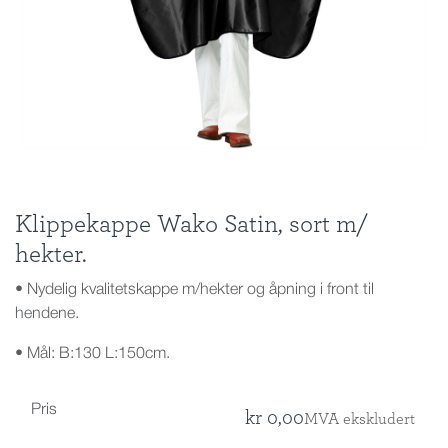
Klippekappe Wako Satin, sort m/
hekter.
• Nydelig kvalitetskappe m/hekter og åpning i front til
hendene.
• Mål: B:130 L:150cm.
Pris
kr
0,00
MVA ekskludert