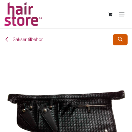
Skip to Content
Sakser tilbehør