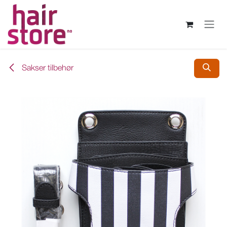
Skip to Content
Sakser tilbehør