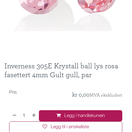
Inverness 305E Krystall ball lys rosa
fasettert 4mm Gult gull, par
Pris
kr
0,00
MVA ekskludert
Legg i handlekurven
Legg til i ønskeliste