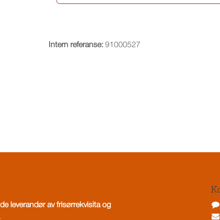
Intern referanse:
91000527
Ko
de leverandør av frisørrekvisita og
.