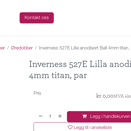
talog
Kontakt oss
ber
Øredobber
Inverness 527E Lilla anodisert Ball 4mm titan,
Inverness 527E Lilla anodi
4mm titan, par
Pris
kr
0,00
MVA eks
Legg i handlekurven
Legg til i ønskeliste