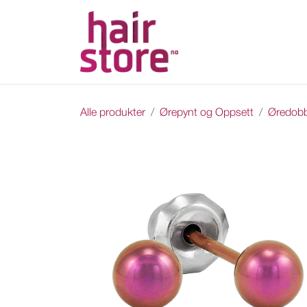
Skip to Content
Hjem
Nettbutikk
Ka
Alle produkter
Ørepynt og Oppsett
Øredob