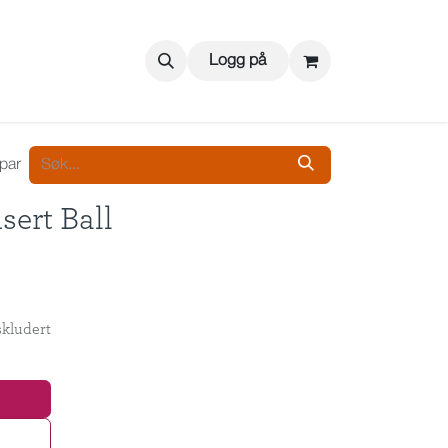
Logg på
 par
sert Ball
kludert