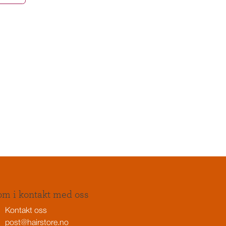
m i kontakt med oss
Kontakt oss
post@hairstore.no