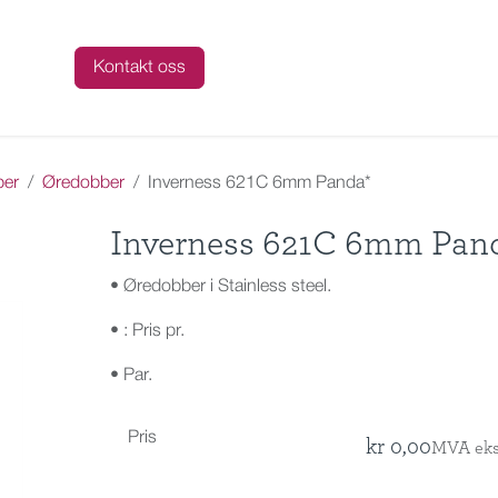
talog
Kontakt oss
ber
Øredobber
Inverness 621C 6mm Panda*
Inverness 621C 6mm Pan
• Øredobber i Stainless steel.
• : Pris pr.
• Par.
Pris
kr
0,00
MVA eks