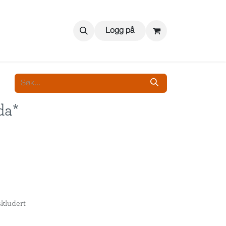
Logg på
da*
kludert