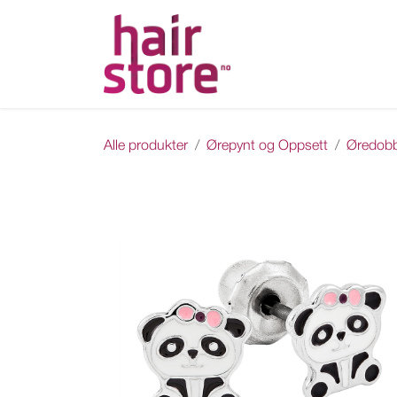
Skip to Content
Hjem
Nettbutikk
Ka
Alle produkter
Ørepynt og Oppsett
Øredob