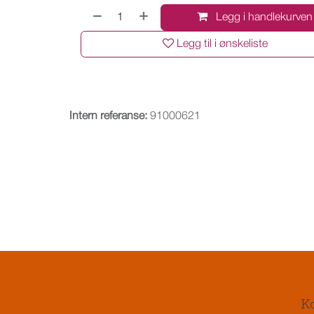
Legg i handlekurven
Legg til i ønskeliste
Intern referanse:
91000621
Ko