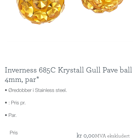
Inverness 685C Krystall Gull Pave ball
4mm, par*
• Øredobber i Stainless steel.
• : Pris pr.
• Par.
Pris
kr
0,00
MVA ekskludert