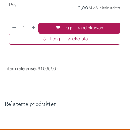
Pris
kr
0,00
MVA ekskludert
Legg i handlekurven
Legg til i ønskeliste
Intern referanse:
91095607
Relaterte produkter